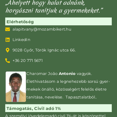
„Ahelyett hogy halat adnánk,
horgászni tanítjuk a gyermekeket.”
Elérhetőség
alapitvany@mozambikert.hu
LinkedIn
9028 Győr, Török Ignác utca 66.
+36 20 771 5671
Charomar João
Antonio
vagyok.
Élethivatásom a leg­nehezebb sorsú gyer­­
mekek önálló, közös­ségért felelős életre
tanítása, nevelése. Tapasztalatból..
Támogatás, Civil adó 1%
A személyi jövedelemadó civil 1%-át is kö­szönettel