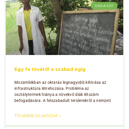
ISKOLAI ÉLET
Egy fa tövétől a szabad égig
Mozambikban az oktatás legnagyobb kihívása az
infrastruktúra létrehozása. Probléma az
osztálytermek hiánya a növekvő diák létszám
befogadására. A felszabadult területekről a nemzeti
TOVÁBB OLVASOM »