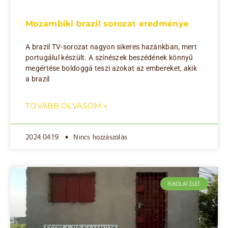
Mozambiki brazil sorozat eredménye
A brazil TV-sorozat nagyon sikeres hazánkban, mert
portugálul készült. A színészek beszédének könnyű
megértése boldoggá teszi azokat az embereket, akik
a brazil
TOVÁBB OLVASOM »
2024.04.19.
Nincs hozzászólás
ISKOLAI ÉLET