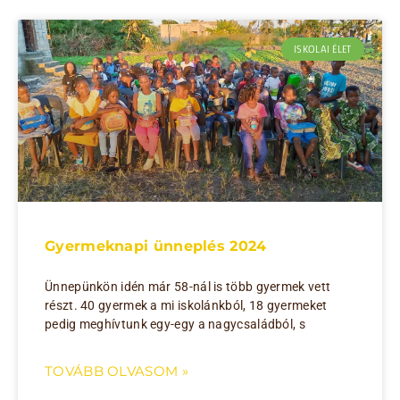
ISKOLAI ÉLET
Gyermeknapi ünneplés 2024
Ünnepünkön idén már 58-nál is több gyermek vett
részt. 40 gyermek a mi iskolánkból, 18 gyermeket
pedig meghívtunk egy-egy a nagycsaládból, s
TOVÁBB OLVASOM »