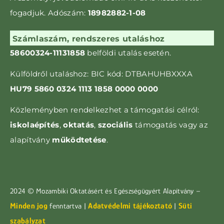
fogadjuk. Adószám:
18982882-1-08
Számlaszám, rendszeres utaláshoz
58600324-11131858
belföldi utalás esetén.
Külföldről utaláshoz: BIC kód: DTBAHUHBXXXA
HU79 5860 0324 1113 1858 0000 0000
Közleményben rendelkezhet a támogatási célról:
iskolaépítés
,
oktatás
,
szociális
támogatás vagy az
alapítvány
működtetése
.
2024 © Mozambiki Oktatásért és Egészségügyért Alapítvány –
Minden jog
Adatvédelmi tájékoztató
Süti
fenntartva |
|
szabályzat