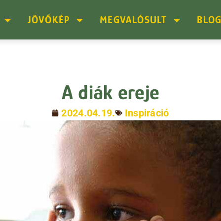
JÖVŐKÉP
MEGVALÓSULT
BLO
A diák ereje
2024.04.19.
Inspiráció