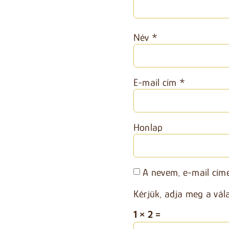
Név
*
E-mail cím
*
Honlap
A nevem, e-mail cím
Kérjük, adja meg a vál
1 × 2 =