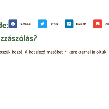
de:
Facebook
Twitter
LinkedIn
Ema
zzászólás?
sszük közzé.
A kötelező mezőket
*
karakterrel jelöltük