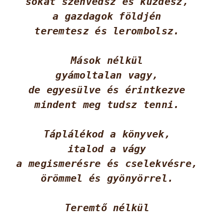
sokat szenvedsz és küzdesz, 
a gazdagok földjén 
teremtesz és lerombolsz. 
Mások nélkül 
gyámoltalan vagy, 
de egyesülve és érintkezve 
mindent meg tudsz tenni. 
Táplálékod a könyvek, 
italod a vágy 
a megismerésre és cselekvésre, 
örömmel és gyönyörrel. 
Teremtő nélkül 