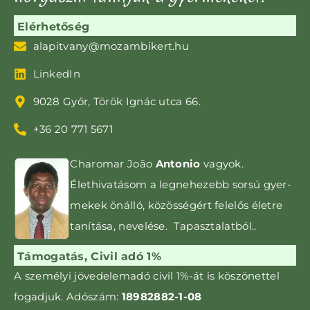
Elérhetőség
alapitvany@mozambikert.hu
LinkedIn
9028 Győr, Török Ignác utca 66.
+36 20 771 5671
Charomar João
Antonio
vagyok.
Élethivatásom a leg­nehezebb sorsú gyer­­
mekek önálló, közös­ségért felelős életre
tanítása, nevelése. Tapasztalatból..
Támogatás, Civil adó 1%
A személyi jövedelemadó civil 1%-át is kö­szönettel
fogadjuk. Adószám:
18982882-1-08