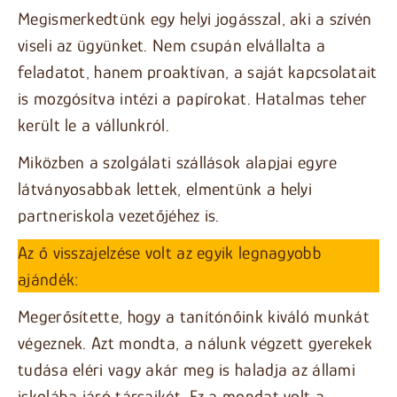
Megismerkedtünk egy helyi jogásszal, aki a szívén
viseli az ügyünket. Nem csupán elvállalta a
feladatot, hanem proaktívan, a saját kapcsolatait
is mozgósítva intézi a papírokat. Hatalmas teher
került le a vállunkról.
Miközben a szolgálati szállások alapjai egyre
látványosabbak lettek, elmentünk a helyi
partneriskola vezetőjéhez is.
Az ő visszajelzése volt az egyik legnagyobb
ajándék:
Megerősítette, hogy a tanítónőink kiváló munkát
végeznek. Azt mondta, a nálunk végzett gyerekek
tudása eléri vagy akár meg is haladja az állami
iskolába járó társaikét. Ez a mondat volt a