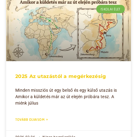
ISKOLAI ÉLET
2025 Az utazástól a megérkezésig
Minden missziós út egy belső és egy külső utazás is
Amikor a küldetés már az út elején próbára tesz. A
miénk július
TOVÁBB OLVASOM »