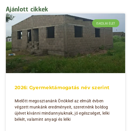
Ajánlott cikkek
ISKOLAI ÉLET
2026: Gyermektámogatás név szerint
Mielőtt megosztanánk Önökkel az elmúlt évben
végzett munkánk eredményeit, szeretnénk boldog
újévet kívánni mindannyiuknak, jó egészséget, lelki
békét, valamint anyagi és lelki