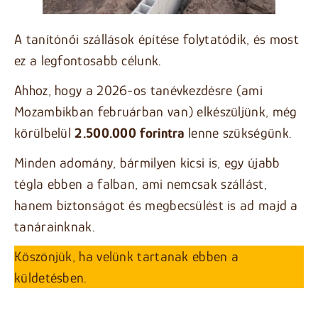
A tanítónői szállások építése folytatódik, és most
ez a legfontosabb célunk.
Ahhoz, hogy a 2026-os tanévkezdésre (ami
Mozambikban februárban van) elkészüljünk, még
körülbelül
2.500.000 forintra
lenne szükségünk.
Minden adomány, bármilyen kicsi is, egy újabb
tégla ebben a falban, ami nemcsak szállást,
hanem biztonságot és megbecsülést is ad majd a
tanárainknak.
Köszönjük, ha velünk tartanak ebben a
küldetésben.