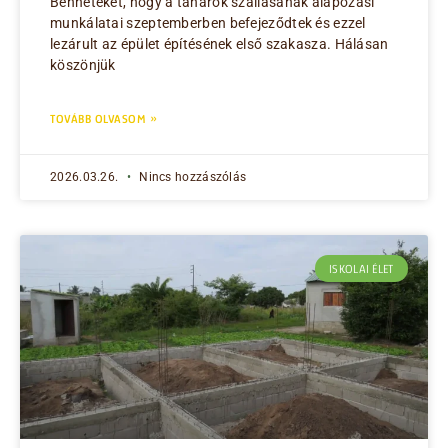
Benneteket, hogy a tanárok szállásának alapozási
munkálatai szeptemberben befejeződtek és ezzel
lezárult az épület építésének első szakasza. Hálásan
köszönjük
TOVÁBB OLVASOM »
2026.03.26.
Nincs hozzászólás
ISKOLAI ÉLET