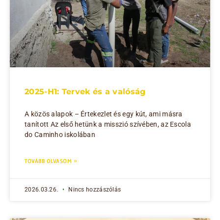
2025-H1: Tervek és a valóság
A közös alapok – Értekezlet és egy kút, ami másra
tanított Az első hetünk a misszió szívében, az Escola
do Caminho iskolában
TOVÁBB OLVASOM »
2026.03.26.
Nincs hozzászólás