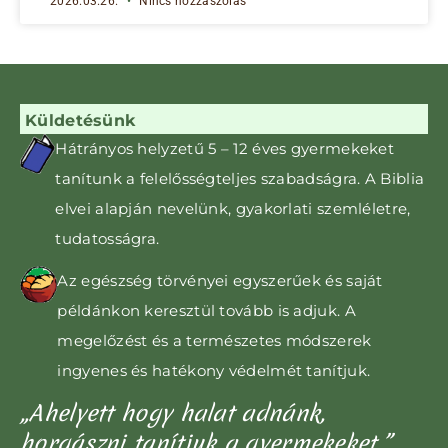
2026.03.26.
Nincs hozzászólás
Küldetésünk
Hátrányos helyzetű 5 – 12 éves gyermekeket
tanítunk
a felelősségteljes szabadságra. A Biblia
elvei alapján nevelünk, gyakorlati szemléletre,
tudatosságra
.
Az egészség törvényei egyszerűek és saját
példánkon keresztül tovább is adjuk. A
megelőzést és a természetes módszerek
ingyenes és hatékony védelmét tanítjuk.
„Ahelyett hogy halat adnánk,
horgászni tanítjuk a gyermekeket.”