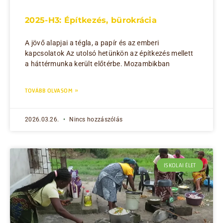
2025-H3: Építkezés, bürokrácia
A jövő alapjai a tégla, a papír és az emberi
kapcsolatok Az utolsó hetünkön az építkezés mellett
a háttérmunka került előtérbe. Mozambikban
TOVÁBB OLVASOM »
2026.03.26.
Nincs hozzászólás
ISKOLAI ÉLET