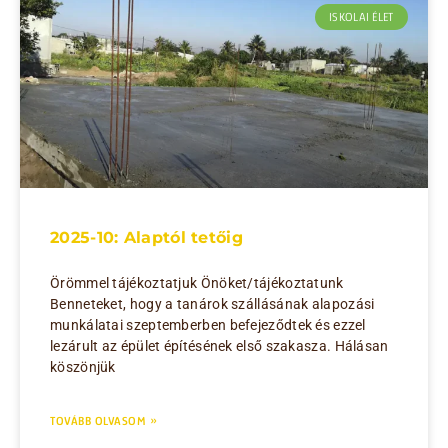
ISKOLAI ÉLET
2025-10: Alaptól tetőig
Örömmel tájékoztatjuk Önöket/tájékoztatunk
Benneteket, hogy a tanárok szállásának alapozási
munkálatai szeptemberben befejeződtek és ezzel
lezárult az épület építésének első szakasza. Hálásan
köszönjük
TOVÁBB OLVASOM »