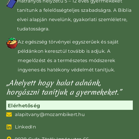
Hátrányos helyzetű 5 – 12 éves gyermekeket
tanítunk
a felelősségteljes szabadságra. A Biblia
elvei alapján nevelünk, gyakorlati szemléletre,
tudatosságra
.
Az egészség törvényei egyszerűek és saját
példánkon keresztül tovább is adjuk. A
megelőzést és a természetes módszerek
ingyenes és hatékony védelmét tanítjuk.
„Ahelyett hogy halat adnánk,
horgászni tanítjuk a gyermekeket.”
Elérhetőség
alapitvany@mozambikert.hu
LinkedIn