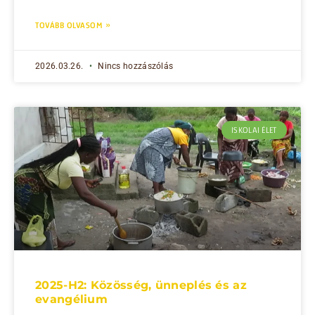
TOVÁBB OLVASOM »
2026.03.26.
Nincs hozzászólás
ISKOLAI ÉLET
2025-H2: Közösség, ünneplés és az
evangélium