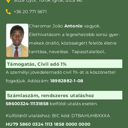
9028 Győr, Török Ignác utca 66.
+36 20 771 5671
Charomar João
Antonio
vagyok.
Élethivatásom a leg­nehezebb sorsú gyer­­
mekek önálló, közös­ségért felelős életre
tanítása, nevelése. Tapasztalatból..
Támogatás, Civil adó 1%
A személyi jövedelemadó civil 1%-át is kö­szönettel
fogadjuk. Adószám:
18982882-1-08
Számlaszám, rendszeres utaláshoz
58600324-11131858
belföldi utalás esetén.
Külföldről utaláshoz: BIC kód: DTBAHUHBXXXA
HU79 5860 0324 1113 1858 0000 0000