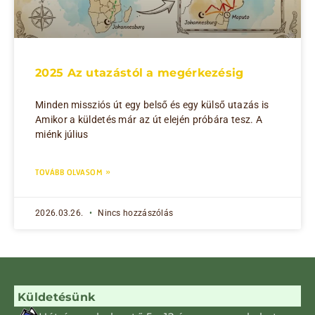
2025 Az utazástól a megérkezésig
Minden missziós út egy belső és egy külső utazás is
Amikor a küldetés már az út elején próbára tesz. A
miénk július
TOVÁBB OLVASOM »
2026.03.26.
Nincs hozzászólás
Küldetésünk