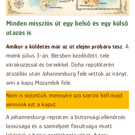
Minden missziós út egy belső és egy külső
utazás is
Amikor a küldetés már az út elején próbára tesz
. A
miénk július 3-án, Bécsben kezdődött, tele
várakozással és tervekkel. Doha repülőterén
átszállás után Johannesburg felé vettük az irányt,
ami a kapu Mozambik felé.
Nem is sejtettük, mennyire szó szerint kell majd
vennünk ezt a kaput.
A johannesburgi reptéren a biztonsági ellenőrzés
lassúsága és a személyzet fásultsága miatt
lekéstük a beirai csatlakozásunkat. A terv