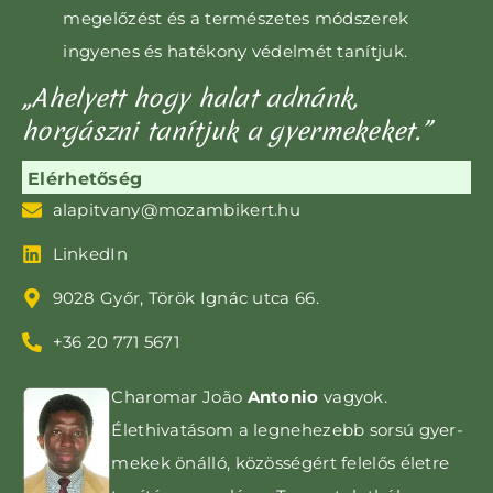
megelőzést és a természetes módszerek
ingyenes és hatékony védelmét tanítjuk.
„Ahelyett hogy halat adnánk,
horgászni tanítjuk a gyermekeket.”
Elérhetőség
alapitvany@mozambikert.hu
LinkedIn
9028 Győr, Török Ignác utca 66.
+36 20 771 5671
Charomar João
Antonio
vagyok.
Élethivatásom a leg­nehezebb sorsú gyer­­
mekek önálló, közös­ségért felelős életre