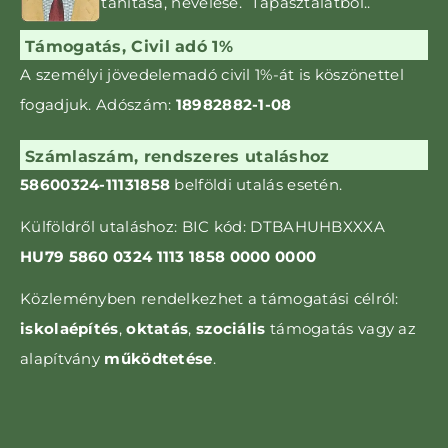
tanítása, nevelése. Tapasztalatból..
Támogatás, Civil adó 1%
A személyi jövedelemadó civil 1%-át is kö­szönettel
fogadjuk. Adószám:
18982882-1-08
Számlaszám, rendszeres utaláshoz
58600324-11131858
belföldi utalás esetén.
Külföldről utaláshoz: BIC kód: DTBAHUHBXXXA
HU79 5860 0324 1113 1858 0000 0000
Közleményben rendelkezhet a támogatási célról:
iskolaépítés
,
oktatás
,
szociális
támogatás vagy az
alapítvány
működtetése
.