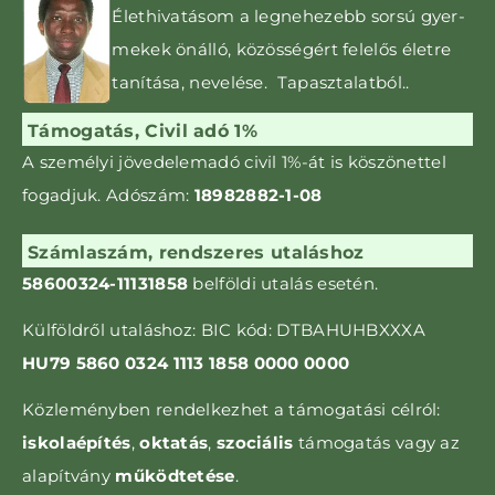
Élethivatásom a leg­nehezebb sorsú gyer­­
mekek önálló, közös­ségért felelős életre
tanítása, nevelése. Tapasztalatból..
Támogatás, Civil adó 1%
A személyi jövedelemadó civil 1%-át is kö­szönettel
fogadjuk. Adószám:
18982882-1-08
Számlaszám, rendszeres utaláshoz
58600324-11131858
belföldi utalás esetén.
Külföldről utaláshoz: BIC kód: DTBAHUHBXXXA
HU79 5860 0324 1113 1858 0000 0000
Közleményben rendelkezhet a támogatási célról:
iskolaépítés
,
oktatás
,
szociális
támogatás vagy az
alapítvány
működtetése
.