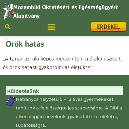
Mozambiki Oktatásért és Egészségügyért
Alapítvány
ÉRDEKEL
Örök hatás
„A tanár az, aki képes megérinteni a diákok szíveit,
és örök hatást gyakorolni az életükre.”
Küldetésünk
Hátrányos helyzetű 5 – 12 éves gyermekeket
tanítunk
a felelősségteljes szabadságra. A Biblia
elvei alapján nevelünk, gyakorlati szemléletre,
tudatosságra
.