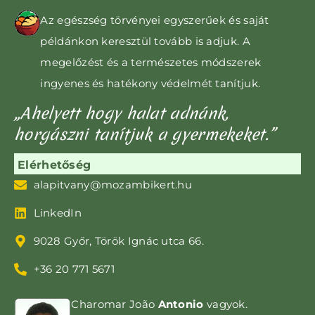
Az egészség törvényei egyszerűek és saját
példánkon keresztül tovább is adjuk. A
megelőzést és a természetes módszerek
ingyenes és hatékony védelmét tanítjuk.
„Ahelyett hogy halat adnánk,
horgászni tanítjuk a gyermekeket.”
Elérhetőség
alapitvany@mozambikert.hu
LinkedIn
9028 Győr, Török Ignác utca 66.
+36 20 771 5671
Charomar João
Antonio
vagyok.