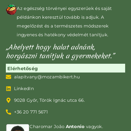
Az egészség törvényei egyszerűek és saját
példánkon keresztül tovább is adjuk. A
megelőzést és a természetes módszerek
ingyenes és hatékony védelmét tanítjuk.
„Ahelyett hogy halat adnánk,
horgászni tanítjuk a gyermekeket.”
Elérhetőség
alapitvany@mozambikert.hu
LinkedIn
9028 Győr, Török Ignác utca 66.
+36 20 771 5671
Charomar João
Antonio
vagyok.