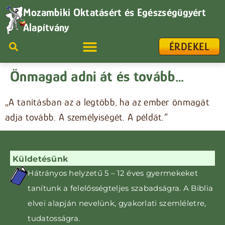
Mozambiki Oktatásért és Egészségügyért
Alapítvány
ÉRDEKEL
Önmagad adni át és tovább…
„A tanításban az a legtöbb, ha az ember önmagát
adja tovább. A személyiségét. A példát.”
Küldetésünk
Hátrányos helyzetű 5 – 12 éves gyermekeket
tanítunk
a felelősségteljes szabadságra. A Biblia
elvei alapján nevelünk, gyakorlati szemléletre,
tudatosságra
.