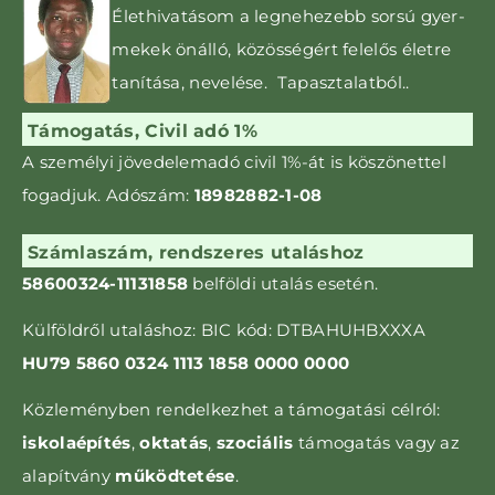
Élethivatásom a leg­nehezebb sorsú gyer­­
mekek önálló, közös­ségért felelős életre
tanítása, nevelése. Tapasztalatból..
Támogatás, Civil adó 1%
A személyi jövedelemadó civil 1%-át is kö­szönettel
fogadjuk. Adószám:
18982882-1-08
Számlaszám, rendszeres utaláshoz
58600324-11131858
belföldi utalás esetén.
Külföldről utaláshoz: BIC kód: DTBAHUHBXXXA
HU79 5860 0324 1113 1858 0000 0000
Közleményben rendelkezhet a támogatási célról:
iskolaépítés
,
oktatás
,
szociális
támogatás vagy az
alapítvány
működtetése
.