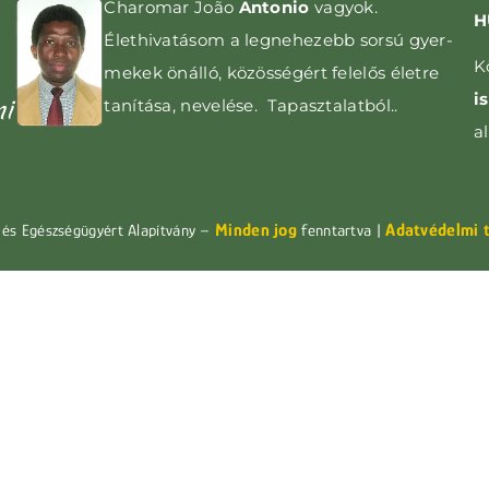
Charomar João
Antonio
vagyok.
H
Élethivatásom a leg­nehezebb sorsú gyer­­
K
mekek önálló, közös­ségért felelős életre
i
ni
tanítása, nevelése. Tapasztalatból..
a
Minden jog
Adatvédelmi 
és Egészségügyért Alapítvány –
fenntartva |