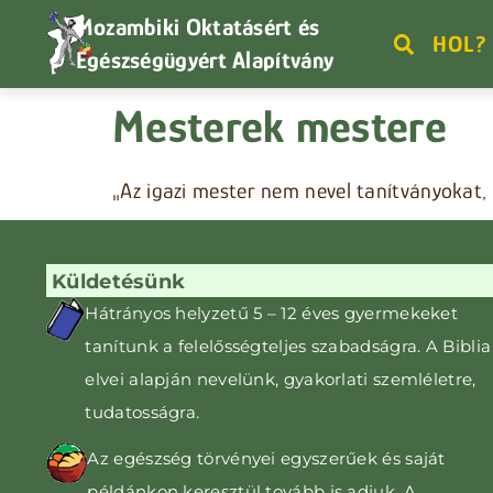
Mozambiki Oktatásért és
HOL?
Egészségügyért Alapítvány
Mesterek mestere
„Az igazi mester nem nevel tanítványokat
Küldetésünk
Hátrányos helyzetű 5 – 12 éves gyermekeket
tanítunk
a felelősségteljes szabadságra. A Biblia
elvei alapján nevelünk, gyakorlati szemléletre,
tudatosságra
.
Az egészség törvényei egyszerűek és saját
példánkon keresztül tovább is adjuk. A