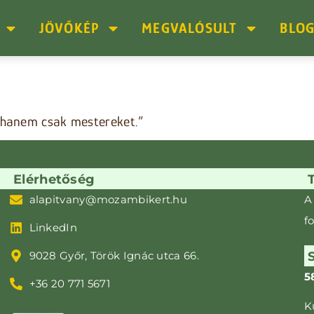
JÖVŐKÉP
MEGVALÓSULT
BLO
, hanem csak mestereket.”
Elérhetőség
alapitvany@mozambikert.hu
A
f
LinkedIn
9028 Győr, Török Ignác utca 66.
5
+36 20 771 5671
K