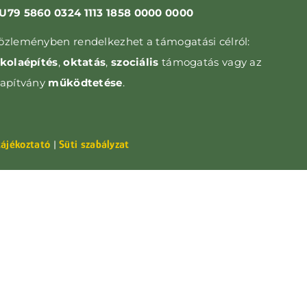
U79 5860 0324 1113 1858 0000 0000
özleményben rendelkezhet a támogatási célról:
skolaépítés
,
oktatás
,
szociális
támogatás vagy az
lapítvány
működtetése
.
tájékoztató
Süti szabályzat
|