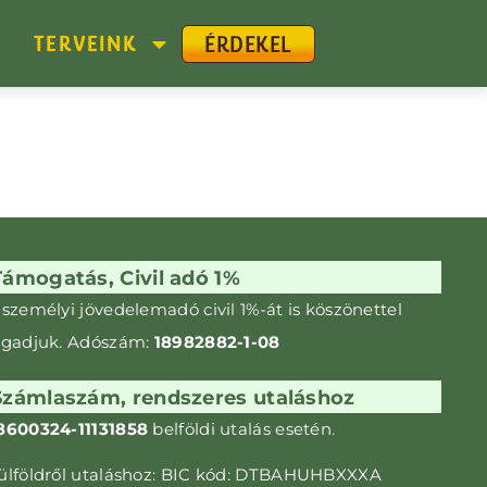
ÉRDEKEL
G
TERVEINK
Támogatás, Civil adó 1%
 személyi jövedelemadó civil 1%-át is kö­szönettel
ogadjuk. Adószám:
18982882-1-08
Számlaszám, rendszeres utaláshoz
8600324-11131858
belföldi utalás esetén.
ülföldről utaláshoz: BIC kód: DTBAHUHBXXXA