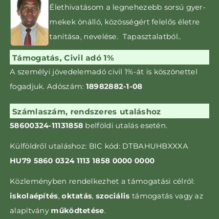
Élethivatásom a leg­nehezebb sorsú gyer­­
mekek önálló, közös­ségért felelős életre
tanítása, nevelése. Tapasztalatból..
Támogatás, Civil adó 1%
A személyi jövedelemadó civil 1%-át is kö­szönettel
fogadjuk. Adószám:
18982882-1-08
Számlaszám, rendszeres utaláshoz
58600324-11131858
belföldi utalás esetén.
Külföldről utaláshoz: BIC kód: DTBAHUHBXXXA
HU79 5860 0324 1113 1858 0000 0000
Közleményben rendelkezhet a támogatási célról:
iskolaépítés
,
oktatás
,
szociális
támogatás vagy az
alapítvány
működtetése
.