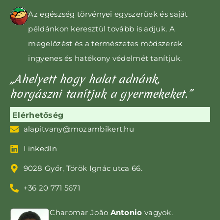
Az egészség törvényei egyszerűek és saját
példánkon keresztül tovább is adjuk. A
megelőzést és a természetes módszerek
ingyenes és hatékony védelmét tanítjuk.
„Ahelyett hogy halat adnánk,
horgászni tanítjuk a gyermekeket.”
Elérhetőség
alapitvany@mozambikert.hu
LinkedIn
9028 Győr, Török Ignác utca 66.
+36 20 771 5671
Charomar João
Antonio
vagyok.