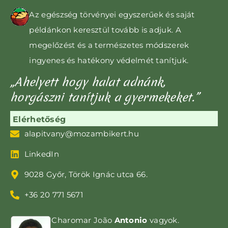
Az egészség törvényei egyszerűek és saját
példánkon keresztül tovább is adjuk. A
megelőzést és a természetes módszerek
ingyenes és hatékony védelmét tanítjuk.
„Ahelyett hogy halat adnánk,
horgászni tanítjuk a gyermekeket.”
Elérhetőség
alapitvany@mozambikert.hu
LinkedIn
9028 Győr, Török Ignác utca 66.
+36 20 771 5671
Charomar João
Antonio
vagyok.