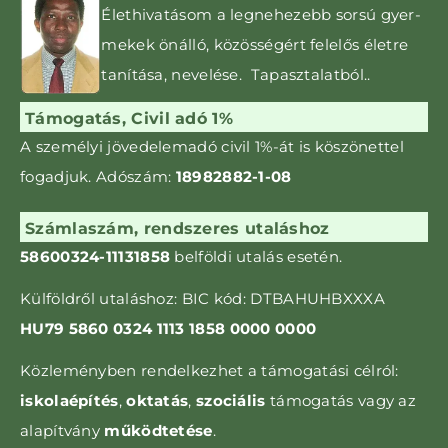
Élethivatásom a leg­nehezebb sorsú gyer­­
mekek önálló, közös­ségért felelős életre
tanítása, nevelése. Tapasztalatból..
Támogatás, Civil adó 1%
A személyi jövedelemadó civil 1%-át is kö­szönettel
fogadjuk. Adószám:
18982882-1-08
Számlaszám, rendszeres utaláshoz
58600324-11131858
belföldi utalás esetén.
Külföldről utaláshoz: BIC kód: DTBAHUHBXXXA
HU79 5860 0324 1113 1858 0000 0000
Közleményben rendelkezhet a támogatási célról:
iskolaépítés
,
oktatás
,
szociális
támogatás vagy az
alapítvány
működtetése
.